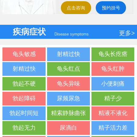
点击咨询
预约挂号
疾病症状
更多>
Disease symptoms
龟头敏感
射精过快
龟头长疙瘩
射精过快
龟头红点
龟头红肿
勃起不硬
龟头异味
小便刺痛
勃起障碍
尿频尿急
精子少
勃起时间短
精索静脉曲张
精液不液化
勃起无力
尿滴白
精子活力差