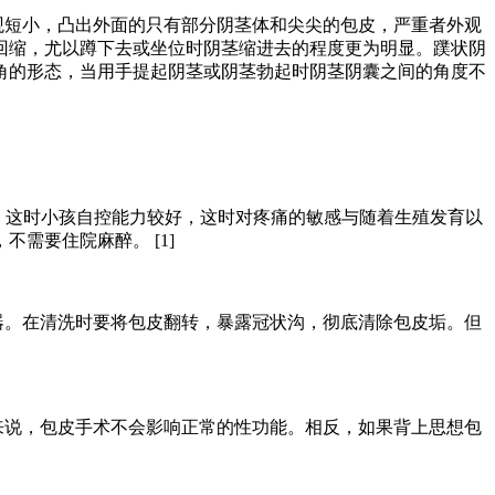
观短小，凸出外面的只有部分阴茎体和尖尖的包皮，严重者外观
回缩，尤以蹲下去或坐位时阴茎缩进去的程度更为明显。蹼状阴
角的形态，当用手提起阴茎或阴茎勃起时阴茎阴囊之间的角度不
。这时小孩自控能力较好，这时对疼痛的敏感与随着生殖发育以
需要住院麻醉。 [1]
器。在清洗时要将包皮翻转，暴露冠状沟，彻底清除包皮垢。但
来说，包皮手术不会影响正常的性功能。相反，如果背上思想包