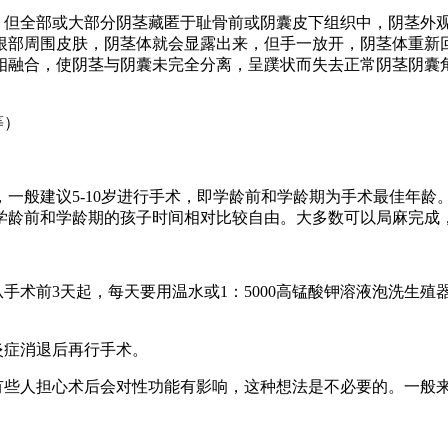
但全部或大部分阴茎藏匿于耻骨前或阴囊皮下组织中，阴茎外
根部周围皮肤，阴茎体就会显露出来，但手一放开，阴茎体重新
相融合，使阴茎与阴囊未完全分离，呈蹼状而失去正常阴茎阴囊
等）
般建议5-10岁进行手术，即学龄前和学龄期为手术最佳年龄
龄前和学龄期的孩子时间相对比较自由。大多数可以局麻完成，不
术前3天起，每天要用温水或1：5000高锰酸钾溶液泡洗生殖
。
炎症消退后再行手术。
些人担心术后会对性功能有影响，这种想法是不必要的。一般