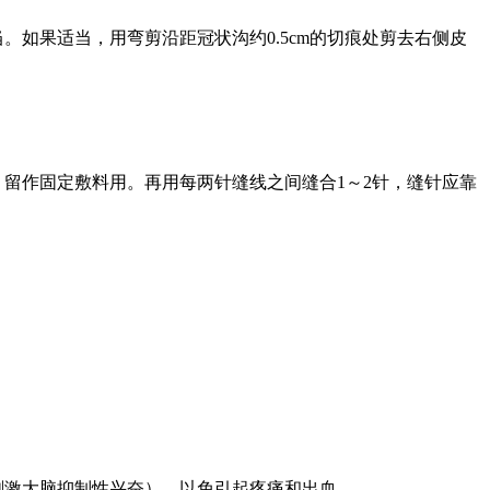
如果适当，用弯剪沿距冠状沟约0.5cm的切痕处剪去右侧皮
留作固定敷料用。再用每两针缝线之间缝合1～2针，缝针应靠
刺激大脑抑制性兴奋），以免引起疼痛和出血。