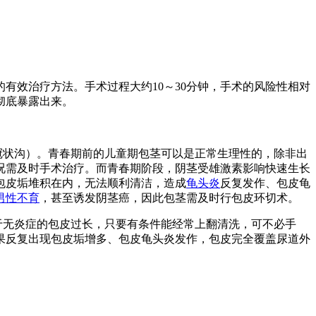
的有效治疗方法。手术过程大约10～30分钟，手术的风险性相对
彻底暴露出来。
冠状沟）。青春期前的儿童期包茎可以是正常生理性的，除非出
况需及时手术治疗。而青春期阶段，阴茎受雄激素影响快速生长
包皮垢堆积在内，无法顺利清洁，造成
龟头炎
反复发作、包皮龟
男性不育
，甚至诱发阴茎癌，因此包茎需及时行包皮环切术。
于无炎症的包皮过长，只要有条件能经常上翻清洗，可不必手
果反复出现包皮垢增多、包皮龟头炎发作，包皮完全覆盖尿道外