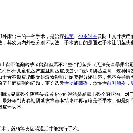
部外露出来的一种手术，是治疗
包茎
、
包皮过长
及防止其并发症
法，其次为内外板分别环切法。手术的目的是通过手术让阴茎头
上翻不能翻转或者能翻但露不出整个阴茎头（无法完全暴露出
也有部分儿童包茎严重且阴茎皮肤过少而影响阴茎发育，这种情
由于青春期皮脂腺受雄激素影响开始变得分泌旺盛，包茎会导致
除了前面提到的问题，更会诱发
性功能障碍
，急慢性
前列腺炎
，
翻转显露整个阴茎头或者专业的说法是暴露出整个冠状沟。对
，最好等到青春期阴茎发育基本结束时再考虑是否手术，但是如
包皮环切术。
术，必须等炎症消退后才能施行手术。