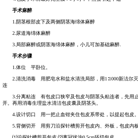
手术麻醉
1.阴茎根部皮下及两侧阴茎海绵体麻醉
2.尿道海绵体麻醉
3.局部麻醉或阴茎海绵体麻醉，小儿可加基础麻醉.
手术步骤
1.体位 平卧位。
2.清洗消毒 用肥皂水和盐水清洗局部，用1∶1000新洁
连
3.分离粘连 有包皮口狭窄及包皮与阴茎头粘连者，先用止血
开。再用消毒生理盐水清洁包皮囊及阴茎头。
4.设计切口 用一把止血钳夹住包皮系带处，以提起包皮。以
5.背侧切开 用剪刀沿探针槽剪开包皮内、外板，包皮内板也
⑴沿探针槽剪开包皮 ⑵离冠状沟0.5cm环切包皮