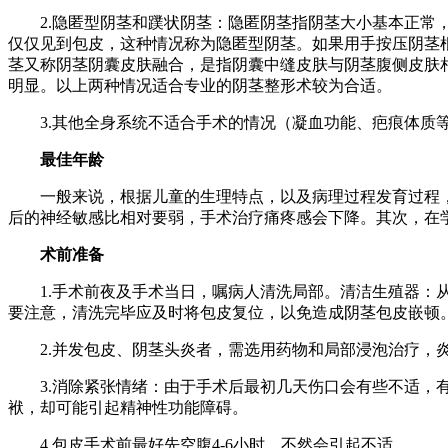
2.隐匿型阴茎和蹼状阴茎：隐匿阴茎指阴茎大小基本正常，
仅仅见到包皮，这种情况称为隐匿型阴茎。如果用手按压阴茎
茎又称阴茎阴囊皮肤融合，是指阴囊中缝皮肤与阴茎腹侧皮肤
明显。以上两种情况适合专业的阴茎整形术较为合适。
3.其他全身系统不适合手术的情况（凝血功能、疤痕体质
最佳年龄
一般来说，根据儿童的生理特点，以及病理过程发育过程，一
后的神经敏感比相对要弱，手术治疗痛疼感会下降。其次，在学
术前准备
1.手术前夜及手术当日，嘱病人清洗局部。清洁生殖器：从手
要注意，清洗完毕应及时将包皮复位，以免造成阴茎包皮嵌顿
2.并发包皮、阴茎头炎者，需选用药物和局部浸泡治疗，
3.消除紧张情绪：由于手术后最初几天伤口会有些不适，有
袱，却可能引起精神性功能障碍。
4.包皮手术前最好先空腹4-6小时，不然会引起不适