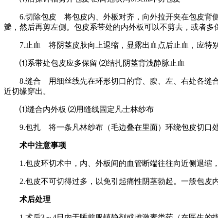
6.切除包皮 将包皮内、外板对齐，向外拉开夹在包皮背侧及
瓣，然后再剪左侧。包皮系带处的内外板可以不剪去，或者多
7.止血 将阴茎皮肤向上退缩，显露出血点后止血，应特别
⑴系带处包皮应多保留 ⑵结扎阴茎背浅静脉止血
8.缝合 用细丝线先在环形切口的背、腹、左、右处各缝合
近切缘穿出。
⑴缝合内外板 ⑵用缝线固定凡士林纱布
9.包扎 将一条凡林纱布（毛边叠在里面）环绕包皮切口处
术中注意事项
1.包皮环切术中，内、外板间的血管断端往往向近侧退缩，
2.包皮不可切得过多，以免引起痛性阴茎勃起。一般包皮内板
术后处理
1.术后3～4日内于睡前服镇静剂或雌激素类药（在医生的