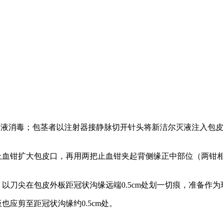
尔灭液消毒；包茎者以注射器接静脉切开针头将新洁尔灭液注入包
钳扩大包皮口，再用两把止血钳夹起背侧缘正中部位（两钳相距
刀尖在包皮外板距冠状沟缘远端0.5cm处划一切痕，准备作
应剪至距冠状沟缘约0.5cm处。