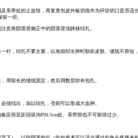
系带处的止血钳，再复查包皮外板切痕作为环切切口是否适当。
保留一些。
注意将阴茎背侧正中的阴茎背浅静脉结扎。
一针，结扎不要太紧，以免组织水肿时勒坏皮肤。缝线不剪短，
，用留长的缝线固定，然后用数层纱布包扎。
必须找出，加以结扎，否则可以形成大血肿。
应剪至距冠状沟约0.5cm处。系带部也不可留得过少。
指导下），以防阴茎勃起（告知患者可以适当通过掐龟头疼痛来