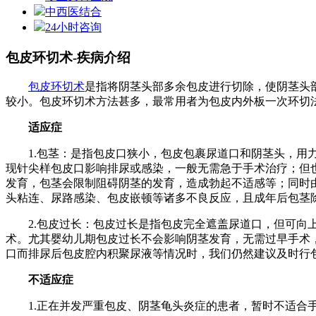
中西医结合
24小时咨询
包皮环切术-疾病介绍
包皮环切术
是指将阴茎头部多余包皮进行切除，使阴茎头
较小。包皮环切术方法甚多，最常用者为包皮内外板一次环切
适应症
1.包茎：是指包皮口狭小，包皮包裹尿道口和阴茎头，用力
现针尖样包皮口影响排尿或感染，一般无需急于手术治疗；但
发育，包茎会限制阻碍阴茎的发育，造成勃起不适感等；同时
头粘连、尿路感染、包皮嵌顿等诸多不良反应，且成年后包茎
2.包皮过长：包皮过长是指包皮完全遮盖尿道口，但可向上
术。尤其婴幼儿期包皮过长不会影响阴茎发育，无需过早手术
口而排尿后包皮腔内积聚尿液等情况时，我们仍然建议及时行
不适应症
1.正在并发严重包皮、阴茎龟头炎症的患者，暂时不适合手