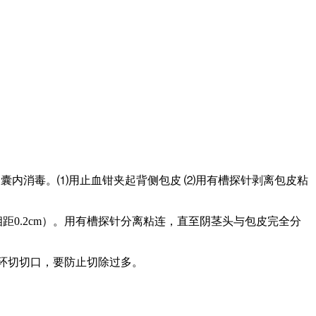
皮囊内消毒。⑴用止血钳夹起背侧包皮 ⑵用有槽探针剥离包皮粘
0.2cm）。用有槽探针分离粘连，直至阴茎头与包皮完全分
为环切切口，要防止切除过多。