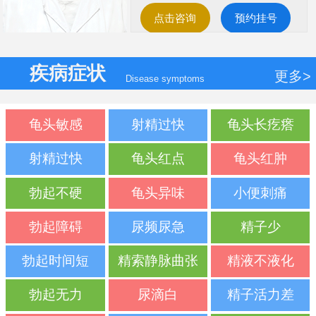
点击咨询
预约挂号
疾病症状
更多>
Disease symptoms
龟头敏感
射精过快
龟头长疙瘩
射精过快
龟头红点
龟头红肿
勃起不硬
龟头异味
小便刺痛
勃起障碍
尿频尿急
精子少
勃起时间短
精索静脉曲张
精液不液化
勃起无力
尿滴白
精子活力差