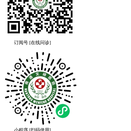
订阅号 [在线问诊]
小程序 [扫码使用]