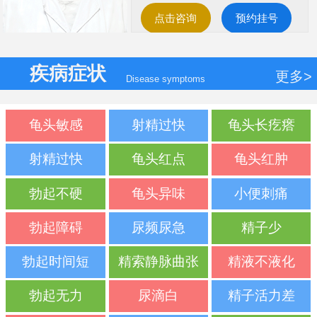
点击咨询
预约挂号
疾病症状
更多>
Disease symptoms
龟头敏感
射精过快
龟头长疙瘩
射精过快
龟头红点
龟头红肿
勃起不硬
龟头异味
小便刺痛
勃起障碍
尿频尿急
精子少
勃起时间短
精索静脉曲张
精液不液化
勃起无力
尿滴白
精子活力差