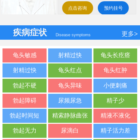
点击咨询
预约挂号
疾病症状
更多>
Disease symptoms
龟头敏感
射精过快
龟头长疙瘩
射精过快
龟头红点
龟头红肿
勃起不硬
龟头异味
小便刺痛
勃起障碍
尿频尿急
精子少
勃起时间短
精索静脉曲张
精液不液化
勃起无力
尿滴白
精子活力差