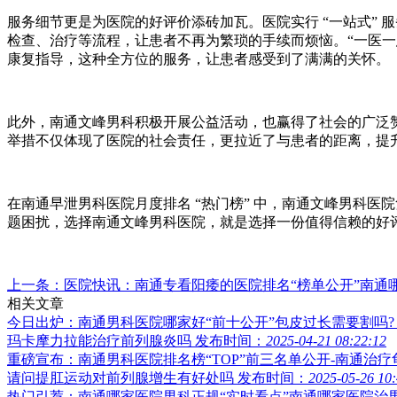
服务细节更是为医院的好评价添砖加瓦。医院实行 “一站式”
检查、治疗等流程，让患者不再为繁琐的手续而烦恼。“一医一
康复指导，这种全方位的服务，让患者感受到了满满的关怀。
此外，南通文峰男科积极开展公益活动，也赢得了社会的广泛
举措不仅体现了医院的社会责任，更拉近了与患者的距离，提
在南通早泄男科医院月度排名 “热门榜” 中，南通文峰男科
题困扰，选择南通文峰男科医院，就是选择一份值得信赖的好
上一条：医院快讯：南通专看阳痿的医院排名“榜单公开”南通哪个
相关文章
今日出炉：南通男科医院哪家好“前十公开”包皮过长需要割吗?
玛卡摩力拉能治疗前列腺炎吗
发布时间：
2025-04-21 08:22:12
重磅宣布：南通男科医院排名榜“TOP”前三名单公开-南通治
请问提肛运动对前列腺增生有好处吗
发布时间：
2025-05-26 10
热门引荐：南通哪家医院男科正规“实时看点”南通哪家医院治