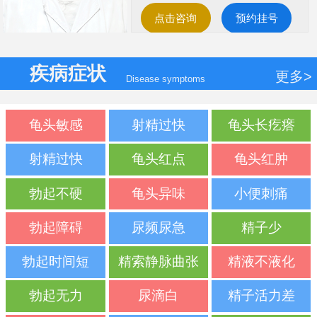
点击咨询
预约挂号
疾病症状
更多>
Disease symptoms
龟头敏感
射精过快
龟头长疙瘩
射精过快
龟头红点
龟头红肿
勃起不硬
龟头异味
小便刺痛
勃起障碍
尿频尿急
精子少
勃起时间短
精索静脉曲张
精液不液化
勃起无力
尿滴白
精子活力差