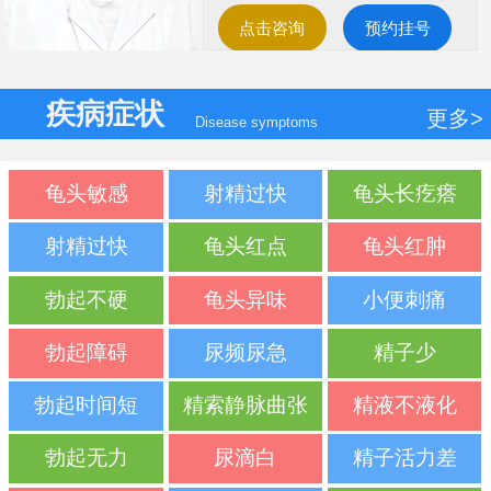
点击咨询
预约挂号
疾病症状
更多>
Disease symptoms
龟头敏感
射精过快
龟头长疙瘩
射精过快
龟头红点
龟头红肿
勃起不硬
龟头异味
小便刺痛
勃起障碍
尿频尿急
精子少
勃起时间短
精索静脉曲张
精液不液化
勃起无力
尿滴白
精子活力差