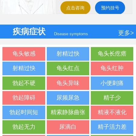
点击咨询
预约挂号
疾病症状
更多>
Disease symptoms
龟头敏感
射精过快
龟头长疙瘩
射精过快
龟头红点
龟头红肿
勃起不硬
龟头异味
小便刺痛
勃起障碍
尿频尿急
精子少
勃起时间短
精索静脉曲张
精液不液化
勃起无力
尿滴白
精子活力差