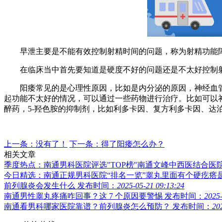
早泄主要是不能有效控制射精时间的问题，称为射精功能障
在临床当中首先要知道是硬度不好的问题还是不太好控制射
阳痿常见的是心理性原因，比如是内分泌的原因，神经血管
起功能不太好的情况，可以通过一些药物进行治疗。比如可以
醉药，5-羟色胺的抑制剂，比如利多卡因、复方利多卡因、达
上一条：没有了！
下一条：得了阳痿怎么办？
相关文章
季度热点：南通男科医院评选"TOP榜"南通文峰中西医结合医
今日精选：南通正规男科医院“排名一览”睾丸里面有个硬疙瘩
前列腺炎会发生什么
发布时间：
2025-05-21 09:13:24
南通男性睾丸疼痛咋回事？这 7 个原因要警惕
发布时间：
2025-
南通看男科哪家医院靠谱？前列腺炎怎么预防？
发布时间：
20